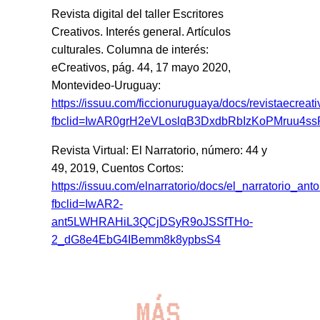
Revista digital del taller Escritores
Creativos. Interés general. Artículos
culturales. Columna de interés:
eCreativos, pág. 44, 17 mayo 2020,
Montevideo-Uruguay:
https://issuu.com/ficcionuruguaya/docs/revistaecrea
fbclid=IwAR0grH2eVLoslqB3DxdbRbIzKoPMruu4
Revista Virtual: El Narratorio, número: 44 y
49, 2019, Cuentos Cortos:
https://issuu.com/elnarratorio/docs/el_narratorio_ant
fbclid=IwAR2-
ant5LWHRAHiL3QCjDSyR9oJSSfTHo-
2_dG8e4EbG4IBemm8k8ypbsS4