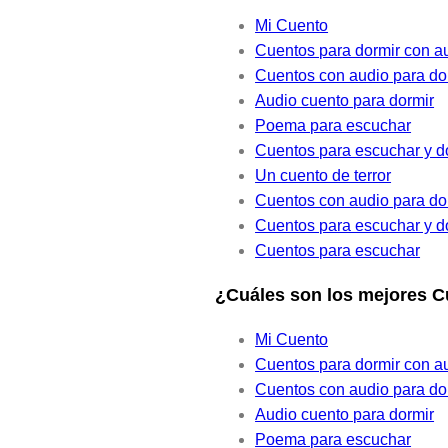
Mi Cuento
Cuentos para dormir con a
Cuentos con audio para do
Audio cuento para dormir
Poema para escuchar
Cuentos para escuchar y d
Un cuento de terror
Cuentos con audio para do
Cuentos para escuchar y d
Cuentos para escuchar
¿Cuáles son los mejores Cu
Mi Cuento
Cuentos para dormir con a
Cuentos con audio para do
Audio cuento para dormir
Poema para escuchar