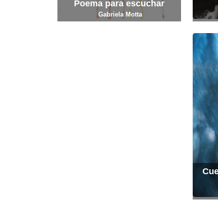
Poema para escuchar
Gabriela Motta
Cue