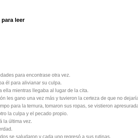
para leer
idades para encontrase otra vez.
a él para alivianar su culpa.
la mientras llegaba al lugar de la cita.
asón les gano una vez más y tuvieron la certeza de que no dejar
mpo para la ternura, tomaron sus ropas, se vistieron apresurad
otro la culpa y el pecado propio.
á la última vez.
erdad.
dos se saludaron y cada uno regresó a sus rutinas.