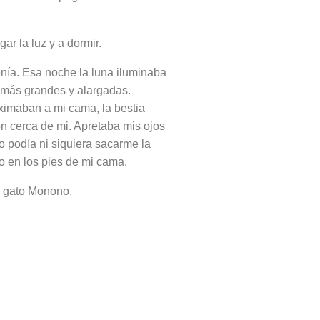
aga
r
la luz y a dormir.
enía.
Esa noche la luna
iluminaba
 más grandes y alargadas.
imaban a mi cama, la bestia
ón cerca de mi. Apretaba mis ojos
o podía ni siquiera sacarme la
o en los pies de mi cama.
i gato Monono.