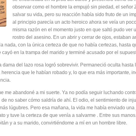
observar como el hombre la empujó sin piedad, el señor Z
salvar su vida, pero su reacción había sido fruto de un im
al principio parecía un acto heroico ahora se veía un poc
misma razón en el momento justo en que saltó pudo ver u
rostro del asesino. En un abrir y cerrar de ojos, estaban
la nada, con la única certeza de que no había certezas, hasta q
e cayó en la trampa del marido y terminé acusado por el supues
a dama del lazo rosa logró sobrevivir. Permaneció oculta hasta 
 herencia que le habían robado y, lo que era más importante, inc
ncia.
e me abandoné a mi suerte. Ya no podía seguir luchando contra
e no saber cómo saldría de ahí. El odio, el sentimiento de injus
 más lúgubres. Pero esa mañana, la vida me había enviado una ju
ato y tuve la certeza de que venía a salvarme . Entre sus manos
pitán y a su marido, convirtiéndome a mí en un hombre libre.