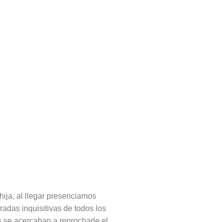
hija, al llegar presenciamos
das inquisitivas de todos los
 se acercaban a reprocharle el