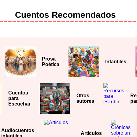
Cuentos Recomendados
Prosa
Infantiles
Poética
Cuentos
Otros
Re
para
autores
par
Escuchar
Audiocuentos
Artículos
infantiles