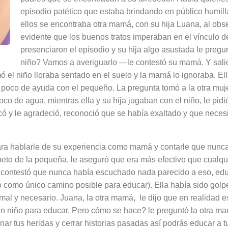
episodio patético que estaba brindando en público humil
ellos se encontraba otra mamá, con su hija Luana, al ob
evidente que los buenos tratos imperaban en el vínculo 
presenciaron
el episodio y su hija algo asustada le preg
niño? V
amos a averiguarlo —le contestó su mamá. Y sali
 el niño lloraba sentado en el suelo y la mamá lo ignoraba. Ella
 poco de ayuda con el pequeño. La pregunta tomó a la otra mujer
co de agua, mientras ella y su hija jugaban con el niño, le pidi
ó y le agradeció, reconoció que se había exaltado y que
necesi
ara hablarle de su experiencia como mamá y contarle que nunca
peto de la pequeña, le aseguró que era más efectivo que cualqu
le contestó que nunca había escuchado nada parecido a eso, ed
to como único camino posible para educar). Ella había sido go
al y necesario. Juana, la otra mamá, le dijo que en realidad es
un niño para educar. Pero cómo se hace? le preguntó la otra ma
ar tus heridas y cerrar historias pasadas así podrás educar a tu