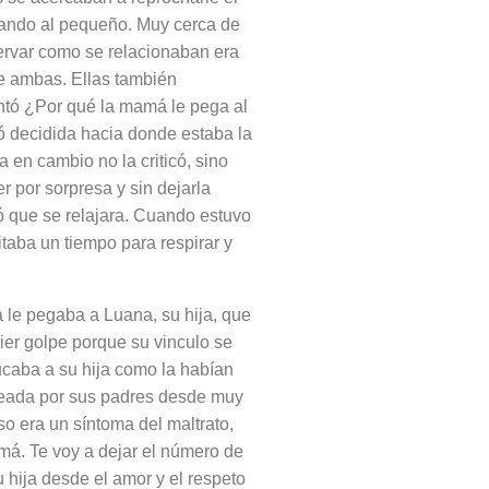
lando al pequeño. Muy cerca de
servar como se relacionaban era
de ambas. Ellas también
untó ¿Por qué la mamá le pega al
ó decidida hacia donde estaba la
 en cambio no la criticó, sino
 por sorpresa y sin dejarla
ó que se relajara.
Cuando estuvo
taba un tiempo para respirar y
 le pegaba a Luana, su hija, que
ier golpe porque su vinculo se
ucaba a su hija como la habían
lpeada por sus padres desde muy
o era un síntoma del maltrato,
má. Te voy a dejar el número de
 hija desde el amor y el respeto