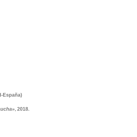
id-España)
cucha»
, 2018.